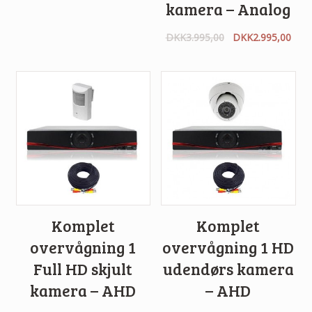
kamera – Analog
DKK
3.995,00
DKK
2.995,00
Komplet
Komplet
overvågning 1
overvågning 1 HD
Full HD skjult
udendørs kamera
kamera – AHD
– AHD