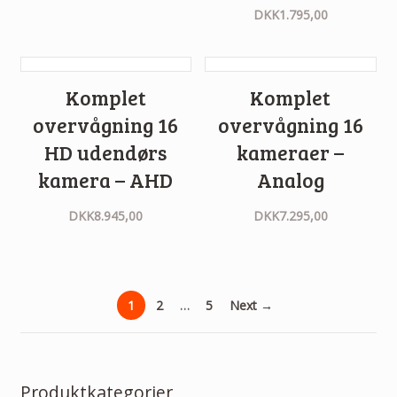
DKK
1.795,00
Komplet
Komplet
overvågning 16
overvågning 16
HD udendørs
kameraer –
kamera – AHD
Analog
DKK
8.945,00
DKK
7.295,00
1
2
…
5
Next →
Produktkategorier