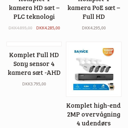
kamera HD sæt –
kamera PoE sæt –
PLC teknologi
Full HD
DKK
4.895,00
DKK
4.285,00
DKK
4.295,00
Komplet Full HD
Sony sensor 4
kamera sæt -AHD
DKK
3.795,00
Komplet high-end
2MP overvågning
4 udendørs