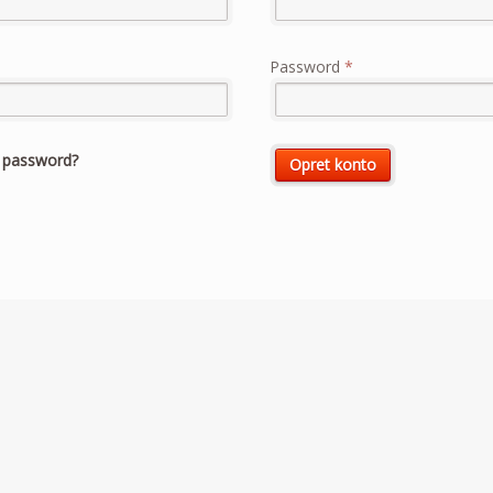
Password
*
t password?