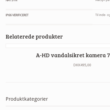
NATSYN
Til inde- o
IP66 VERIFICERET
Relaterede produkter
A-HD vandalsikret kamera 
DKK
495,00
Produktkategorier