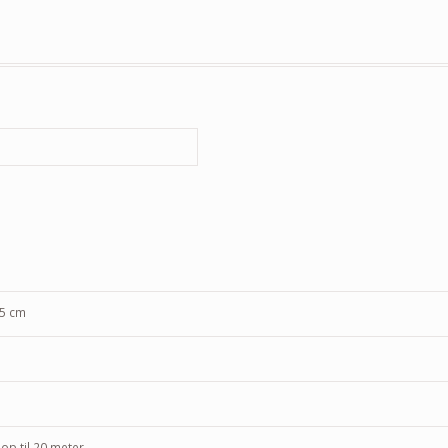
15 cm
op til 20 meter