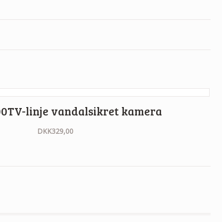
0TV-linje vandalsikret kamera
DKK
329,00