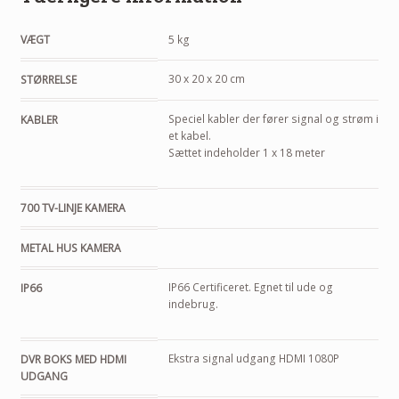
VÆGT
5 kg
30 x 20 x 20 cm
STØRRELSE
Speciel kabler der fører signal og strøm i
KABLER
et kabel.
Sættet indeholder 1 x 18 meter
700 TV-LINJE KAMERA
METAL HUS KAMERA
IP66 Certificeret. Egnet til ude og
IP66
indebrug.
Ekstra signal udgang HDMI 1080P
DVR BOKS MED HDMI
UDGANG