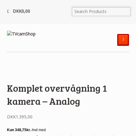
DKK
0,00
²
Komplet overvågning 1
kamera – Analog
DKK
1.395,00