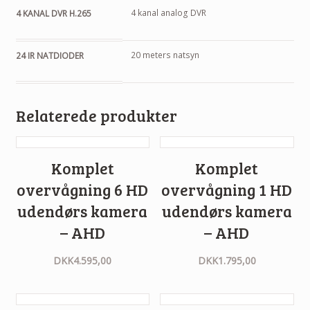
4 kanal analog DVR
4 KANAL DVR H.265
20 meters natsyn
24 IR NATDIODER
Relaterede produkter
Komplet
Komplet
overvågning 6 HD
overvågning 1 HD
udendørs kamera
udendørs kamera
– AHD
– AHD
DKK
4.595,00
DKK
1.795,00