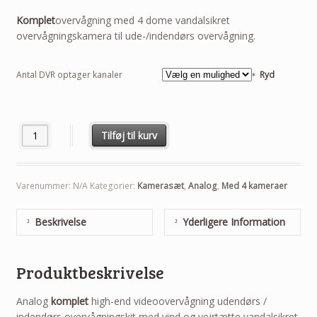
Komplet
overvågning med 4 dome vandalsikret
overvågningskamera til ude-/indendørs overvågning.
Antal DVR optager kanaler
Ryd
Antal
Tilføj til kurv
Varenummer:
N/A
Kategorier:
Kamerasæt
,
Analog
,
Med 4 kameraer
Beskrivelse
Yderligere Information
Produktbeskrivelse
Analog
komplet
high-end videoovervågning udendørs /
indendørs overvågningskit med vind og vejrtætte vandalsikret