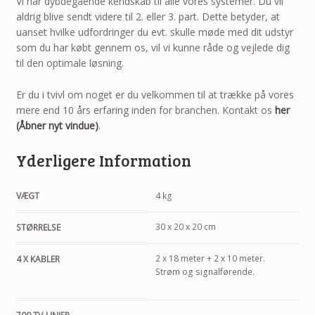
Vi har dybdegående kendskab til alle vores systemer. Du vil
aldrig blive sendt videre til 2. eller 3. part. Dette betyder, at
uanset hvilke udfordringer du evt. skulle møde med dit udstyr
som du har købt gennem os, vil vi kunne råde og vejlede dig
til den optimale løsning.
Er du i tvivl om noget er du velkommen til at trække på vores
mere end 10 års erfaring inden for branchen. Kontakt os
her
(Åbner nyt vindue)
.
Yderligere Information
VÆGT
4 kg
30 x 20 x 20 cm
STØRRELSE
2 x 18 meter + 2 x 10 meter.
4 X KABLER
Strøm og signalførende.