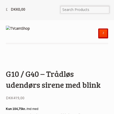
DKK
0,00
²
G10 / G40 – Trådløs
udendørs sirene med blink
DKK
419,00