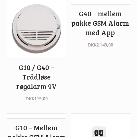
G40 – mellem
pakke GSM Alarm
med App
DKK
2.149,00
G10 / G40 –
Trådløse
røgalarm 9V
DKK
119,00
G10 – Mellem
pakke GSM Alarm