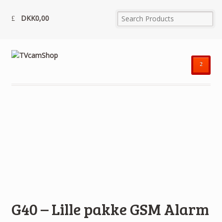
DKK
0,00
²
G40 – Lille pakke GSM Alarm