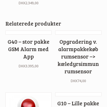
DKK
2.349,00
Relaterede produkter
G40 – stor pakke
Opgradering v.
GSM Alarm med
alarmpakkekøb
App
rumsensor –>
kæledyrsimmun
DKK
3.395,00
rumsensor
DKK
74,00
G10 – Lille pakke