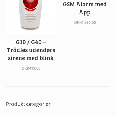
GSM Alarm med
App
DKK
1.395,00
G10 / G40 –
Trådløs udendørs
sirene med blink
DKK
419,00
Produktkategorier