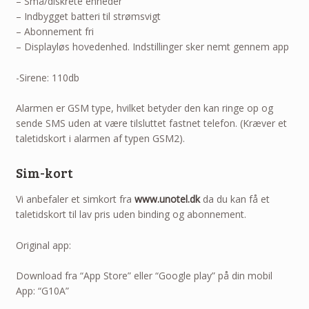
– Små/diskrete enheder
– Indbygget batteri til strømsvigt
– Abonnement fri
– Displayløs hovedenhed. Indstillinger sker nemt gennem app
-Sirene: 110db
Alarmen er GSM type, hvilket betyder den kan ringe op og
sende SMS uden at være tilsluttet fastnet telefon. (Kræver et
taletidskort i alarmen af typen GSM2).
Sim-kort
Vi anbefaler et simkort fra
www.unotel.dk
da du kan få et
taletidskort til lav pris uden binding og abonnement.
Original app:
Download fra “App Store” eller “Google play” på din mobil
App: “G10A”