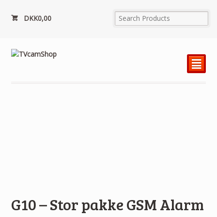
DKK
0,00
²
G10 – Stor pakke GSM Alarm