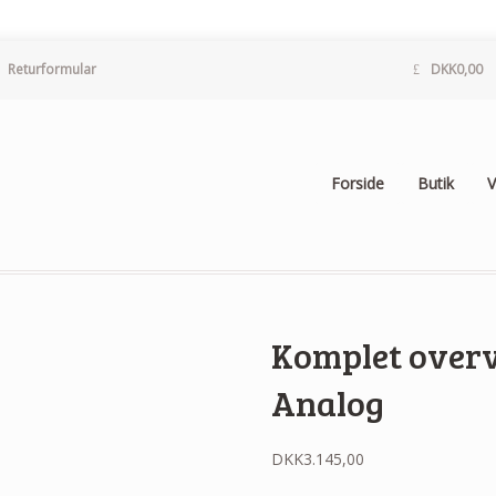
Returformular
DKK
0,00
Forside
Butik
V
Komplet over
Analog
DKK
3.145,00