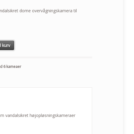
dalsikret dome overvågningskamera til
il kurv
d 6 kameaer
am vandalsikret højopløsningskameraer