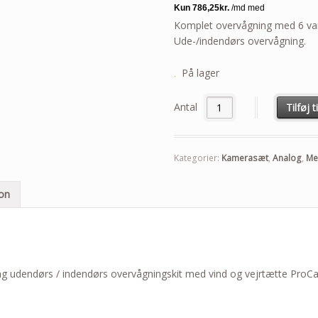
Komplet overvågning med 6 van
Ude-/indendørs overvågning.
På lager
Antal
Tilføj t
Kategorier:
Kamerasæt
,
Analog
,
Me
ion
g udendørs / indendørs overvågningskit med vind og vejrtætte ProC