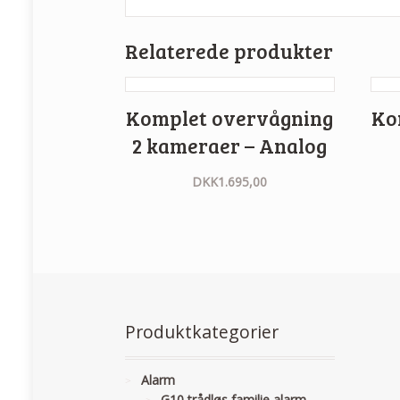
Relaterede produkter
Komplet overvågning
Ko
2 kameraer – Analog
DKK
1.695,00
Produktkategorier
Alarm
G10 trådløs familie alarm