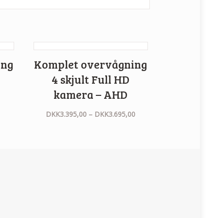
ing
Komplet overvågning
4 skjult Full HD
kamera – AHD
DKK
3.395,00
–
DKK
3.695,00