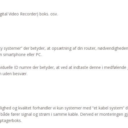
gital Video Recorder) boks. osv.
ky systemer” der betyder, at opsætning af din router, nødvendigheden
din smartphone eller PC.
iduelle ID numre der betyder, at ved at indtaste denne i medfølende 
en uden besvær.
ighed og kvalitet forhandler vi kun systemer med “et kabel system” de
både fører signal og strøm i samme kable. Derved er monteringen gj
optagerboks.