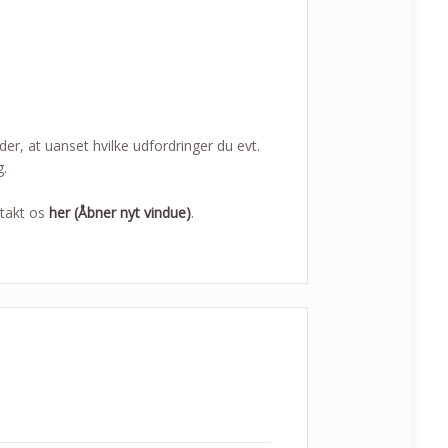
yder, at uanset hvilke udfordringer du evt.
g.
ntakt os
her (Åbner nyt vindue)
.