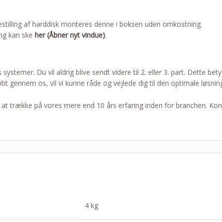
estilling af harddisk monteres denne i boksen uden omkostning.
ing kan ske
her (Åbner nyt vindue)
.
ystemer. Du vil aldrig blive sendt videre til 2. eller 3. part. Dette bet
t gennem os, vil vi kunne råde og vejlede dig til den optimale løsnin
l at trække på vores mere end 10 års erfaring inden for branchen. Ko
4 kg