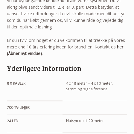
Vi har dybdegående kendskab til alle vores systemer. Du vil
aldrig blive sendt videre til 2. eller 3. part. Dette betyder, at
uanset hvilke udfordringer du evt. skulle møde med dit udstyr
som du har købt gennem os, vil vi kunne råde og vejlede dig
til den optimale løsning.
Er du i tvivl om noget er du velkommen til at trække på vores
mere end 10 års erfaring inden for branchen. Kontakt os
her
(Åbner nyt vindue)
.
Yderligere Information
8 X KABLER
4 x 18 meter + 4 x 10 meter.
Strøm og signalførende.
700 TV-LINJER
Natsyn op til 20 meter
24 LED