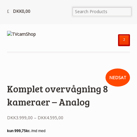
DKK
0,00
²
NEDSAT
Komplet overvågning 8
kameraer – Analog
DKK
3.999,00
–
DKK
4.595,00