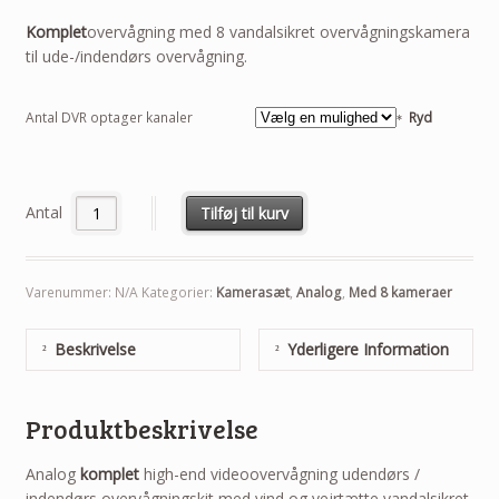
Komplet
overvågning med 8 vandalsikret overvågningskamera
til ude-/indendørs overvågning.
Antal DVR optager kanaler
Ryd
Antal
Tilføj til kurv
Varenummer:
N/A
Kategorier:
Kamerasæt
,
Analog
,
Med 8 kameraer
Beskrivelse
Yderligere Information
Produktbeskrivelse
Analog
komplet
high-end videoovervågning udendørs /
indendørs overvågningskit med vind og vejrtætte vandalsikret